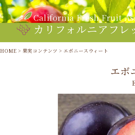
California Fresh Fruit As
カリフォルニアフレ
HOME
>
果実コンテンツ
>
エボニースウィート
エボ